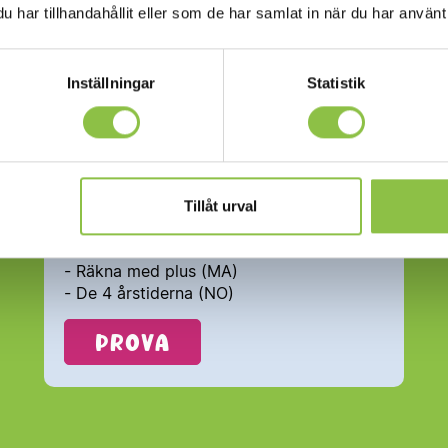
har tillhandahållit eller som de har samlat in när du har använt 
Inställningar
Statistik
Tillåt urval
TAKK med Ellen - Gratislektioner
- Bokstäver A-Ö (SV)
- Räkna med plus (MA)
- De 4 årstiderna (NO)
Prova