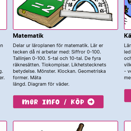
Matematik
Kä
en
Delar ur läroplanen för matematik. Lär er
Lär
tecken då ni arbetar med: Siffror 0-100.
led
Tallinjen 0-100. 5-tal och 10-tal. De fyra
och
räknesätten. Tiokompisar. Likhetstecknets
vil
g.
betydelse. Mönster. Klockan. Geometriska
- v
er.
former. Mäta
me
längd. Diagram för väder.
Mer info / köp