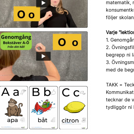
matematik, n
konsumentkun
följer skola
Varje "lektio
1. Genomgång
2. Övningsfi
begrepp ni l
3. Övningsma
med de begre
TAKK = Teck
Kommunikati
tecknar de v
tydliggör n