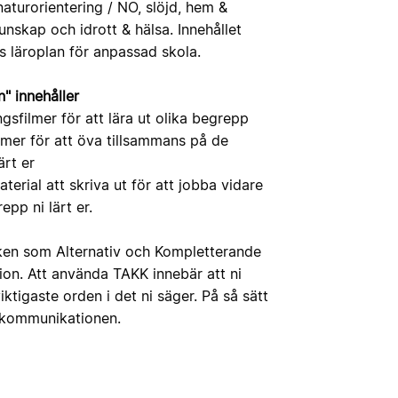
aturorientering / NO, slöjd, hem &
skap och idrott & hälsa. Innehållet
ns läroplan för anpassad skola.
n" innehåller
sfilmer för att lära ut olika begrepp
lmer för att öva tillsammans på de
ärt er
terial att skriva ut för att jobba vidare
pp ni lärt er.
en som Alternativ och Kompletterande
on. Att använda TAKK innebär att ni
iktigaste orden i det ni säger. På så sätt
i kommunikationen.