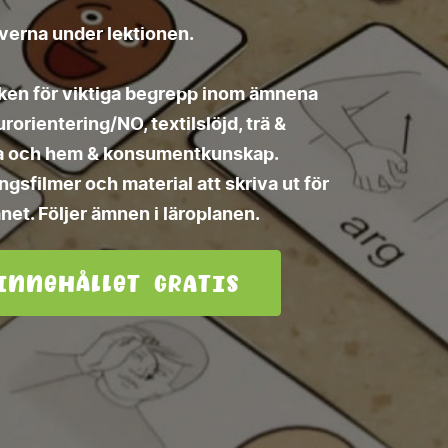
leverna under lektionen.
cken för viktiga begrepp inom ämnena
orientering/NO, textilslöjd, trä &
älsa och hem & konsumentkunskap.
sfilmer och material att skriva ut för
net. Följer ämnen i läroplanen.
innehållet gratis