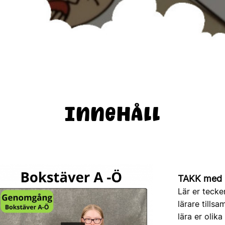
Innehåll
TAKK med 
Lär er tecke
lärare tills
lära er oli