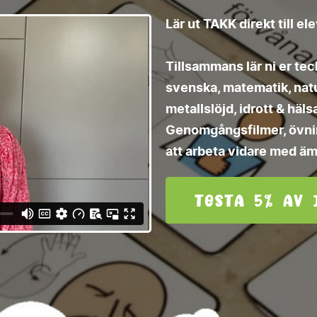
Lär ut TAKK direkt till e
Tillsammans lär ni er te
svenska, matematik, natur
metallslöjd, idrott & h
Genomgångsfilmer, övning
att arbeta vidare med äm
Testa 5% av 